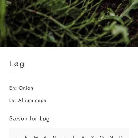
Løg
En:
Onion
La:
Allium cepa
Sæson for
Løg
J
F
M
A
M
J
J
A
S
O
N
D