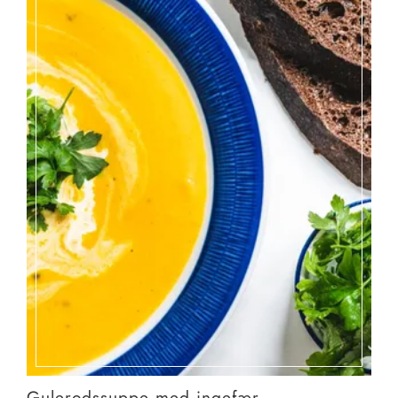
Gulerodssuppe med ingefær