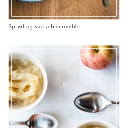
Sprød og sød æblecrumble