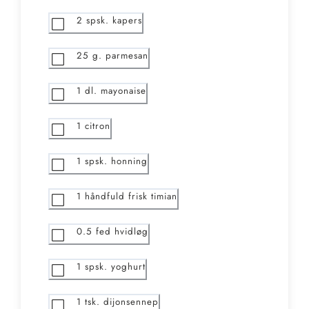
2
spsk. kapers
25
g. parmesan
1
dl. mayonaise
1
citron
1
spsk. honning
1
håndfuld frisk timian
0.5
fed hvidløg
1
spsk. yoghurt
1
tsk. dijonsennep