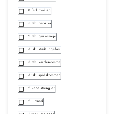
8
fed hvidløg
5
tsk. paprika
2
tsk. gurkemeje
3
tsk. stødt ingefær
5
tsk. kardemomme
3
tsk. spidskommen
2
kanelstængler
2
l. vand
1
spsk. maizena