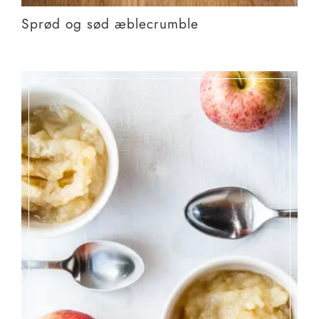
Sprød og sød æblecrumble