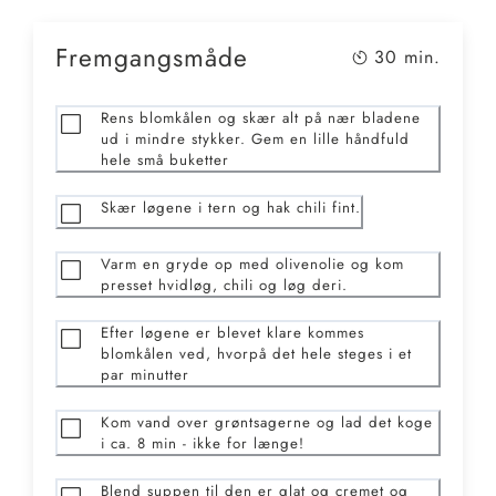
Fremgangsmåde
30
min.
Rens blomkålen og skær alt på nær bladene
ud i mindre stykker. Gem en lille håndfuld
hele små buketter
Skær løgene i tern og hak chili fint.
Varm en gryde op med olivenolie og kom
presset hvidløg, chili og løg deri.
Efter løgene er blevet klare kommes
blomkålen ved, hvorpå det hele steges i et
par minutter
Kom vand over grøntsagerne og lad det koge
i ca. 8 min - ikke for længe!
Blend suppen til den er glat og cremet og