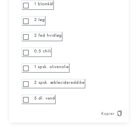
1
blomkål
2
løg
2
fed hvidløg
0.5
chili
1
spsk. olivenolie
2
spsk. æblecidereddike
5
dl. vand
Kopier