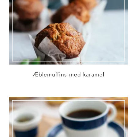
Æblemuffins med karamel