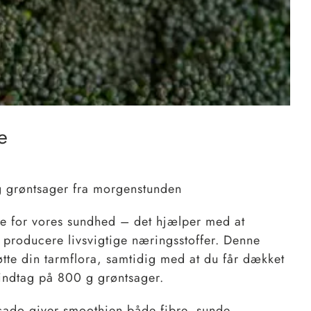
e
 grøntsager fra morgenstunden
le for vores sundhed – det hjælper med at
 producere livsvigtige næringsstoffer. Denne
øtte din tarmflora, samtidig med at du får dækket
 indtag på 800 g grøntsager.
cado giver smoothien både fibre, sunde