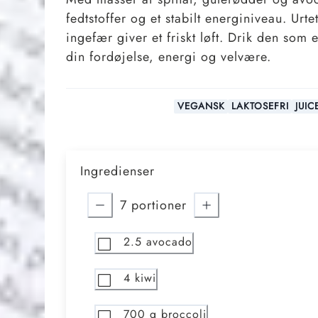
fedtstoffer og et stabilt energiniveau. Urt
ingefær giver et friskt løft. Drik den som
din fordøjelse, energi og velvære.
VEGANSK
LAKTOSEFRI
JUI
Ingredienser
7
portioner
2.5
avocado
4
kiwi
700
g broccoli