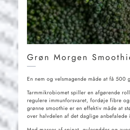
Grøn Morgen Smoothi
En nem og velsmagende måde at få 500 g
Tarmmikrobiomet spiller en afgørende rol
regulere immunforsvaret, fordøje fibre og
grønne smoothie er en effektiv måde at st
over halvdelen af det daglige anbefalede
Med masser af spinat, gulerødder og avo