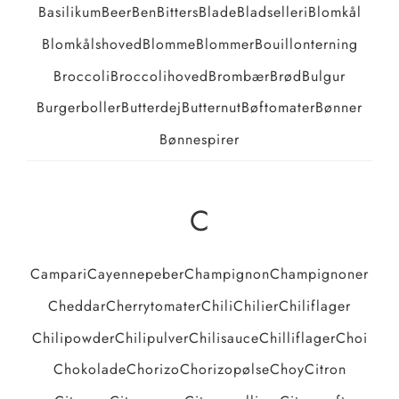
Basilikum
Beer
Ben
Bitters
Blade
Bladselleri
Blomkål
Blomkålshoved
Blomme
Blommer
Bouillonterning
Broccoli
Broccolihoved
Brombær
Brød
Bulgur
Burgerboller
Butterdej
Butternut
Bøftomater
Bønner
Bønnespirer
C
Campari
Cayennepeber
Champignon
Champignoner
Cheddar
Cherrytomater
Chili
Chilier
Chiliflager
Chilipowder
Chilipulver
Chilisauce
Chilliflager
Choi
Chokolade
Chorizo
Chorizopølse
Choy
Citron