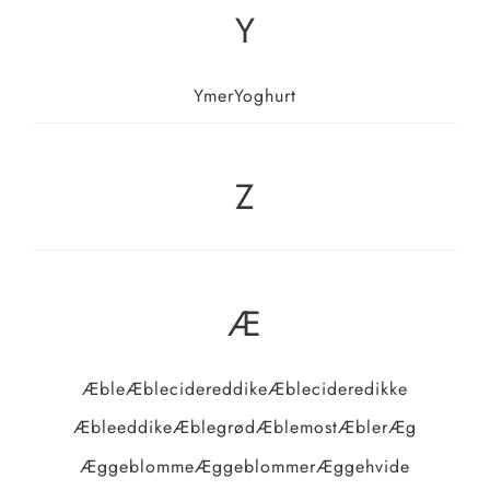
Y
Ymer
Yoghurt
Z
Æ
Æble
Æblecidereddike
Æblecideredikke
Æbleeddike
Æblegrød
Æblemost
Æbler
Æg
Æggeblomme
Æggeblommer
Æggehvide