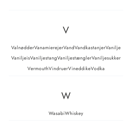
V
Valnødder
Vanamierejer
Vand
Vandkastanjer
Vanilje
Vaniljeis
Vaniljestang
Vaniljestængler
Vaniljesukker
Vermouth
Vindruer
Vineddike
Vodka
W
Wasabi
Whiskey