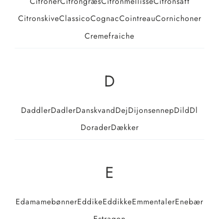
Citroner
Citrongræs
Citronmellisse
Citronsaft
Citronskive
Classico
Cognac
Cointreau
Cornichoner
Cremefraiche
D
Daddler
Dadler
Danskvand
Dej
Dijonsennep
Dild
Dl
Dorader
Dækker
E
Edamamebønner
Eddike
Eddikke
Emmentaler
Enebær
Estragon