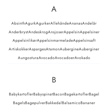
A
Absinth
Agurk
Agurker
Allehånde
Ananas
Andelår
Anderbryst
Andeskrog
Ansjoser
Appelsin
Appelsiner
Appelsinlikør
Appelsinmarmelade
Appelsinsaft
Artiskokker
Asparges
Atamon
Aubergine
Auberginer
Aungostura
Avocado
Avocadoer
Avokado
B
Babykartofler
Babyspinat
Bacon
Bagekartofler
Bagel
Bagels
Bagepulver
Bakkedal
Balsamico
Bananer