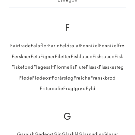
F
Fairtrade
Falafler
Farin
Feldsalat
Fennikel
Fennikelfrø
Ferskner
Feta
Figner
Filetter
Fishfauce
Fishsauce
Fisk
Fiskefond
Flagesalt
Flormelis
Flute
Flæsk
Flæskesteg
Fløde
Flødeost
Forårsløg
Fraiche
Franskbrød
Fritureolie
Frugtgrød
Fyld
G
Garnish
Gedeost
Gin
Glaskål
Glasnudler
Glasur