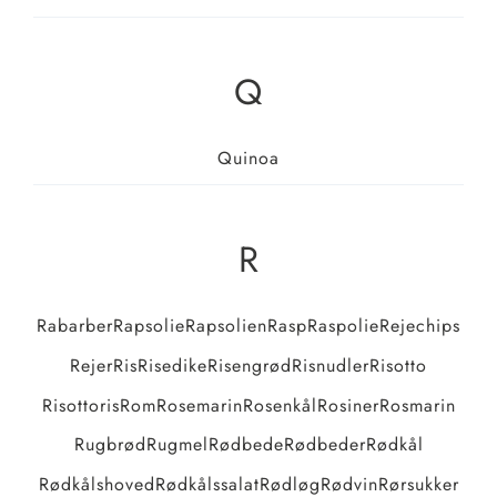
Q
Quinoa
R
Rabarber
Rapsolie
Rapsolien
Rasp
Raspolie
Rejechips
Rejer
Ris
Risedike
Risengrød
Risnudler
Risotto
Risottoris
Rom
Rosemarin
Rosenkål
Rosiner
Rosmarin
Rugbrød
Rugmel
Rødbede
Rødbeder
Rødkål
Rødkålshoved
Rødkålssalat
Rødløg
Rødvin
Rørsukker