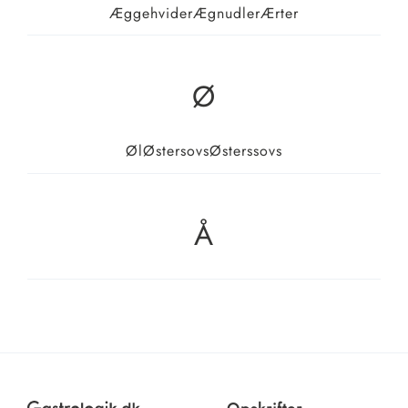
Æggehvider
Ægnudler
Ærter
Ø
Øl
Østersovs
Østerssovs
Å