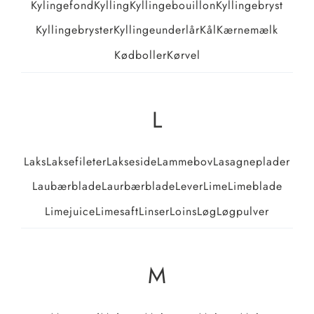
Kylingefond
Kylling
Kyllingebouillon
Kyllingebryst
Kyllingebryster
Kyllingeunderlår
Kål
Kærnemælk
Kødboller
Kørvel
L
Laks
Laksefileter
Lakseside
Lammebov
Lasagneplader
Laubærblade
Laurbærblade
Lever
Lime
Limeblade
Limejuice
Limesaft
Linser
Loins
Løg
Løgpulver
M