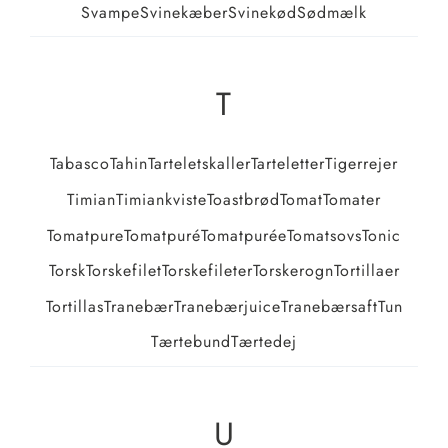
Svampe
Svinekæber
Svinekød
Sødmælk
T
Tabasco
Tahin
Tarteletskaller
Tarteletter
Tigerrejer
Timian
Timiankviste
Toastbrød
Tomat
Tomater
Tomatpure
Tomatpuré
Tomatpurée
Tomatsovs
Tonic
Torsk
Torskefilet
Torskefileter
Torskerogn
Tortillaer
Tortillas
Tranebær
Tranebærjuice
Tranebærsaft
Tun
Tærtebund
Tærtedej
U