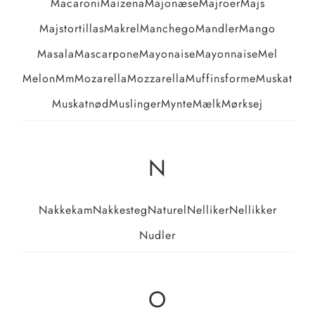
Macaroni
Maizena
Majonæse
Majroer
Majs
Majstortillas
Makrel
Manchego
Mandler
Mango
Masala
Mascarpone
Mayonaise
Mayonnaise
Mel
Melon
Mm
Mozarella
Mozzarella
Muffinsforme
Muskat
Muskatnød
Muslinger
Mynte
Mælk
Mørksej
N
Nakkekam
Nakkesteg
Naturel
Nelliker
Nellikker
Nudler
O