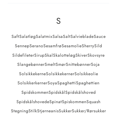
S
Saft
Salatløg
Salatmix
Salsa
Salt
Salvieblade
Sauce
Sennep
Serano
Sesamfrø
Sesamolie
Sherry
Sild
Sildefileter
Sirup
Skal
Skalotteløg
Skiver
Skovsyre
Slangebønner
Smelt
Smør
Snittebønner
Soja
Solsikkekerne
Solsikkekerner
Solsikkeolie
Solsikkerkerner
Soya
Spaghetti
Spaghettien
Spidskommen
Spidskål
Spidskålshoved
Spidskålshovede
Spinat
Spiskommen
Squash
Stegning
Stilk
Stjerneanis
Sukker
Sukker/rørsukker