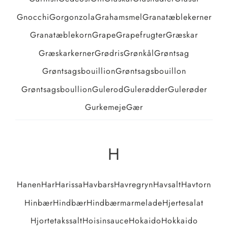
Gnocchi
Gorgonzola
Grahamsmel
Granatæblekerner
Granatæblekorn
Grape
Grapefrugter
Græskar
Græskarkerner
Grødris
Grønkål
Grøntsag
Grøntsagsbouillion
Grøntsagsbouillon
Grøntsagsboullion
Gulerod
Gulerødder
Gulerøder
Gurkemeje
Gær
H
Hanen
Har
Harissa
Havbars
Havregryn
Havsalt
Havtorn
Hinbær
Hindbær
Hindbærmarmelade
Hjertesalat
Hjortetakssalt
Hoisinsauce
Hokaido
Hokkaido