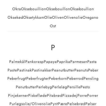
Okra
Oksebouillion
Oksebouillon
Okseboullion
Oksekød
Oksetykkam
Olie
Oliven
Olivenolie
Oregano
Ost
P
Palmekål
Pankorasp
Papaya
Paprika
Parmesan
Pasta
Paste
Pastinak
Pastinakker
Peanutbutter
Peanuts
Peber
Peberfrugt
Peberfrugter
Peberkorn
Peberrod
Pensling
Penutbutter
Perlebyg
Perleløg
Persille
Pesto
Pinjekerner
Piskefløde
Pitabrød
Pizzadej
Porre
Porrer
Purløgsolie/olivenolie
Pynt
Pære
Pølsebrød
Pølser