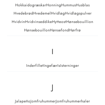
Hokkaidogræskar
Honning
Hummus
Husblas
Hvedebrød
Hvedemel
Hvidløg
Hvidløgspulver
Hvidvin
Hvidvinseddike
Hytteost
Hønsebouillion
Hønsebouillon
Hønsefond
Hørfrø
I
Inderfillet
Ingefær
Is
Isterninger
J
Jalapeño
Jomfruhummer
Jomfruhummerhaler