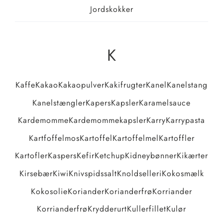
Jordskokker
K
Kaffe
Kakao
Kakaopulver
Kakifrugter
Kanel
Kanelstang
Kanelstængler
Kapers
Kapsler
Karamelsauce
Kardemomme
Kardemommekapsler
Karry
Karrypasta
Kartfoffelmos
Kartoffel
Kartoffelmel
Kartoffler
Kartofler
Kaspers
Kefir
Ketchup
Kidneybønner
Kikærter
Kirsebær
Kiwi
Knivspidssalt
Knoldselleri
Kokosmælk
Kokosolie
Koriander
Korianderfrø
Korriander
Korrianderfrø
Krydderurt
Kullerfillet
Kulør