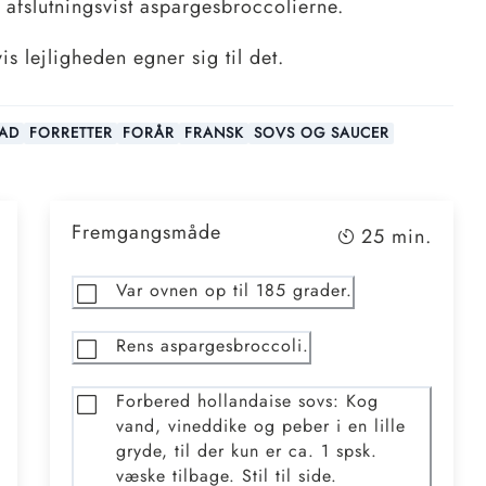
g afslutningsvist aspargesbroccolierne.
s lejligheden egner sig til det.
AD
FORRETTER
FORÅR
FRANSK
SOVS OG SAUCER
Fremgangsmåde
25
min.
Var ovnen op til 185 grader.
Rens aspargesbroccoli.
Forbered hollandaise sovs: Kog
vand, vineddike og peber i en lille
gryde, til der kun er ca. 1 spsk.
væske tilbage. Stil til side.