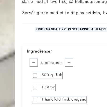
starte med at lave fisk, så hollandaisen o
Servér gerne med et koldt glas hvidvin, hvi
FISK OG SKALDYR
PESCETARISK
AFTENSM
Ingredienser
4
personer
500
g. fisk
1
citron
1
håndfuld frisk oregano