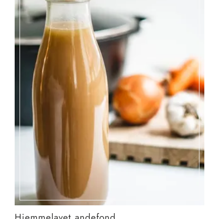
Hjemmelavet andefond