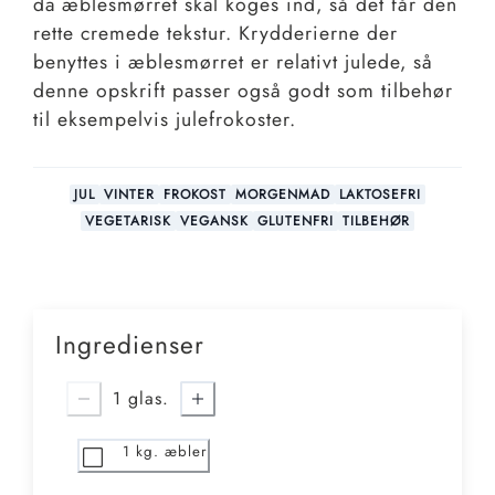
da æblesmørret skal koges ind, så det får den
rette cremede tekstur. Krydderierne der
benyttes i æblesmørret er relativt julede, så
denne opskrift passer også godt som tilbehør
til eksempelvis julefrokoster.
JUL
VINTER
FROKOST
MORGENMAD
LAKTOSEFRI
VEGETARISK
VEGANSK
GLUTENFRI
TILBEHØR
Ingredienser
1
glas.
1
kg. æbler