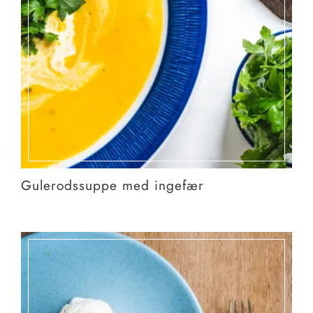
Gulerodssuppe med ingefær