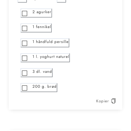
2
agurker
1
fennikel
1
håndfuld persille
1
l. yoghurt naturel
3
dl. vand
200
g. brød
Kopier