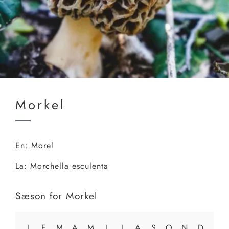
Morkel
En:
Morel
La:
Morchella esculenta
Sæson for
Morkel
J
F
M
A
M
J
J
A
S
O
N
D